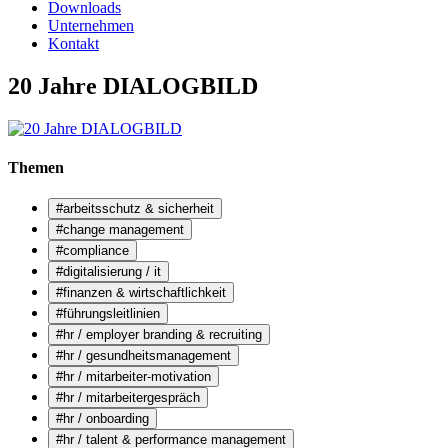
Downloads
Unternehmen
Kontakt
20 Jahre DIALOGBILD
Themen
#arbeitsschutz & sicherheit
#change management
#compliance
#digitalisierung / it
#finanzen & wirtschaftlichkeit
#führungsleitlinien
#hr / employer branding & recruiting
#hr / gesundheitsmanagement
#hr / mitarbeiter-motivation
#hr / mitarbeitergespräch
#hr / onboarding
#hr / talent & performance management