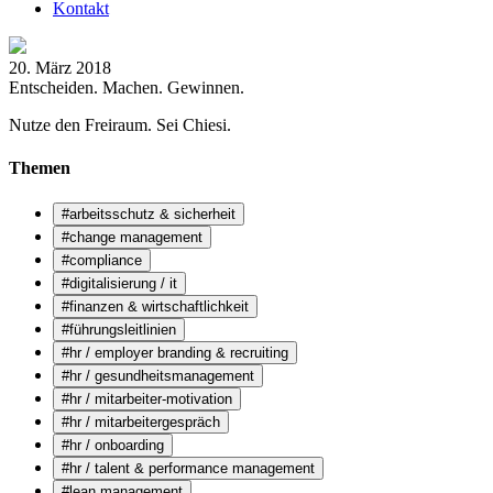
Kontakt
20. März 2018
Entscheiden. Machen. Gewinnen.
Nutze den Freiraum. Sei Chiesi.
Themen
#arbeitsschutz & sicherheit
#change management
#compliance
#digitalisierung / it
#finanzen & wirtschaftlichkeit
#führungsleitlinien
#hr / employer branding & recruiting
#hr / gesundheitsmanagement
#hr / mitarbeiter-motivation
#hr / mitarbeitergespräch
#hr / onboarding
#hr / talent & performance management
#lean management